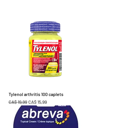
Tylenol arthritis 100 caplets
Preço normal
Preço promocional
CA$ 19,99
CA$ 15,99