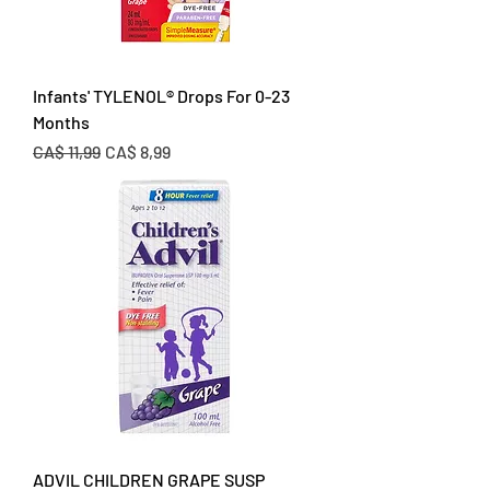
Infants' TYLENOL® Drops For 0-23
Months
Preço normal
Preço promocional
CA$ 11,99
CA$ 8,99
ADVIL CHILDREN GRAPE SUSP