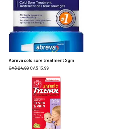
Abreva cold sore treatment 2gm
Preço normal
Preço promocional
CA$ 24,99
CA$ 15,99