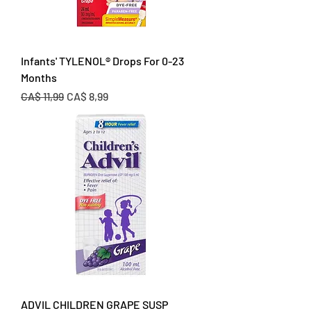
Infants' TYLENOL® Drops For 0-23
Months
Preço normal
Preço promocional
CA$ 11,99
CA$ 8,99
ADVIL CHILDREN GRAPE SUSP