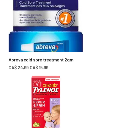
Abreva cold sore treatment 2gm
Preço normal
Preço promocional
CA$ 24,99
CA$ 15,99