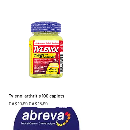
Tylenol arthritis 100 caplets
Preço normal
Preço promocional
CA$ 19,99
CA$ 15,99