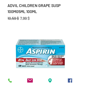
ADVIL CHILDREN GRAPE SUSP
100MG5ML 100ML
Prix original
Prix promotionnel
10,59 $
7,99 $
ASPIRIN COATED TB 81MG DLD 120
Prix original
Prix promotionnel
20,59 $
17,99 $