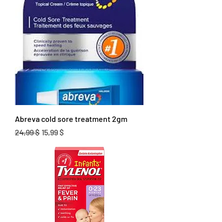
Abreva cold sore treatment 2gm
Prix original
Prix promotionnel
24,99 $
15,99 $