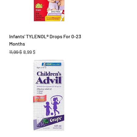
Infants' TYLENOL® Drops For 0-23
Months
Prix original
Prix promotionnel
11,99 $
8,99 $