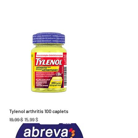
Tylenol arthritis 100 caplets
Prix original
Prix promotionnel
19,99 $
15,99 $