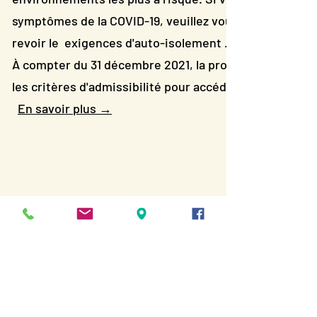
symptômes de la COVID-19, veuillez vous isoler imméd
revoir le
exigences d'auto-isolement
.
À compter du 31 décembre 2021, la province de l'Ontari
les critères d'admissibilité pour accéder à un test PC
En savoir plus →
3 )
Ressources Covid-19
Que faire si vous avez été exposé au COVID-19
Exigences d'auto-isolement
COVID-19 : Conseils et ressources spécifiques au con