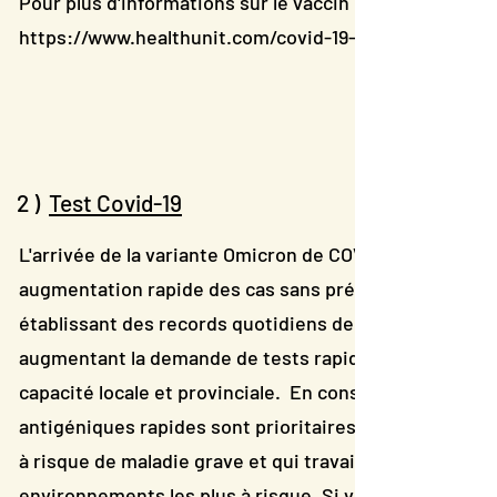
Pour plus d'informations sur le vaccin Covid-19, veuille
https://www.healthunit.com/covid-19-vaccine
2 )
Test Covid-19
L'arrivée de la variante Omicron de COVID-19 a entraîn
augmentation rapide des cas sans précédent pendant
établissant des records quotidiens de nombre de cas 
augmentant la demande de tests rapides et PCR qui d
capacité locale et provinciale.
En conséquence, la PCR
antigéniques rapides sont prioritaires pour les person
à risque de maladie grave et qui travaillent ou vivent 
environnements les plus à risque. Si vous développez