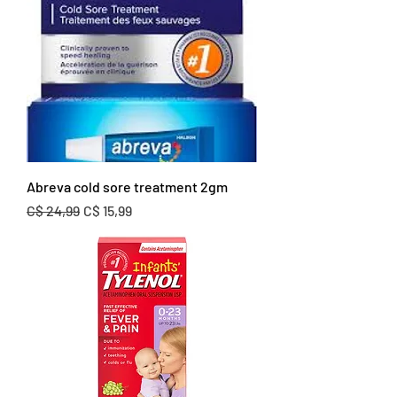
Abreva cold sore treatment 2gm
Normale prijs
Verkoopprijs
C$ 24,99
C$ 15,99