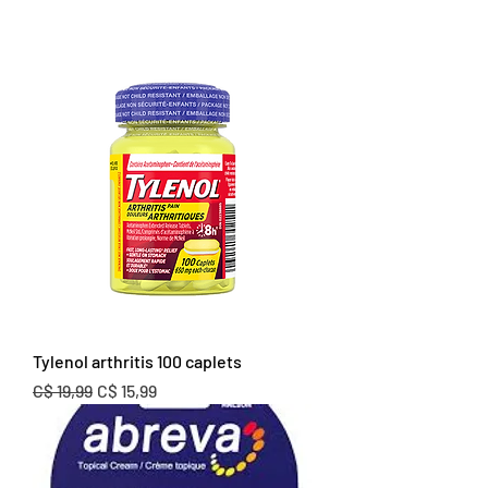
Tylenol arthritis 100 caplets
Normale prijs
Verkoopprijs
C$ 19,99
C$ 15,99