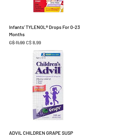
Infants' TYLENOL® Drops For 0-23
Months
Normale prijs
Verkoopprijs
C$ 11,99
C$ 8,99
ADVIL CHILDREN GRAPE SUSP